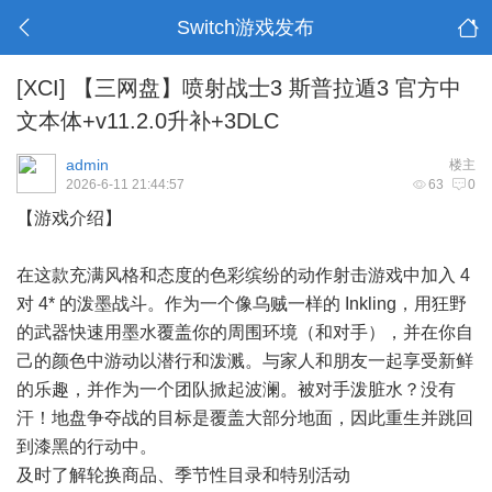
Switch游戏发布
[XCI] 【三网盘】喷射战士3 斯普拉遁3 官方中
文本体+v11.2.0升补+3DLC
admin
楼主
2026-6-11 21:44:57
63
0
【游戏介绍】
在这款充满风格和态度的色彩缤纷的动作射击游戏中加入 4
对 4* 的泼墨战斗。作为一个像乌贼一样的 Inkling，用狂野
的武器快速用墨水覆盖你的周围环境（和对手），并在你自
己的颜色中游动以潜行和泼溅。与家人和朋友一起享受新鲜
的乐趣，并作为一个团队掀起波澜。被对手泼脏水？没有
汗！地盘争夺战的目标是覆盖大部分地面，因此重生并跳回
到漆黑的行动中。
及时了解轮换商品、季节性目录和特别活动