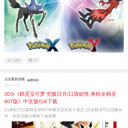
1209
17
点击重新加载
admin
2024-9-26
3DS《精灵宝可梦 究极日月/口袋妖怪 单机全精灵
807版》中文版CIA下载
(1)单机可以获得全部807种精灵及其各个形态 (2)全精灵可以召唤伙
伴，包括召唤出稀有个体和梦 ...