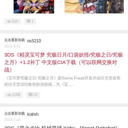
610
1
点击重新加载
ns5210
2024-9-21
3DS《精灵宝可梦 究极日月/口袋妖怪/究极之日/究极
之月》+1.2补丁 中文版CIA下载（可以联网交换对
战）
《宝可梦究极之日·究极之月》是Game Freak开发并由任天堂发售
的任天堂3DS角色扮演游戏，为《宝 ...
2189
23
点击重新加载
kolmh
2024-7-28