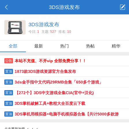
3DS游戏发布
3DS游戏发布
今日:
1
主题:
527
排名:
10
全部
最新
热门
热帖
精华
本站不充值、不开vip 全部免费分享！！
公告
1873款3DS游戏资源官方合集发布
置顶
3ds金手指中文代码29RMB合集「650多个游戏」
置顶
【272个】3DS中文游戏全集CIA(官中+汉化)
置顶
3DS掌机破解工具+教程大全百度云下载
置顶
3DS掌机用模拟器+电脑手机模拟器合集【共计5000多款游
置顶
戏】