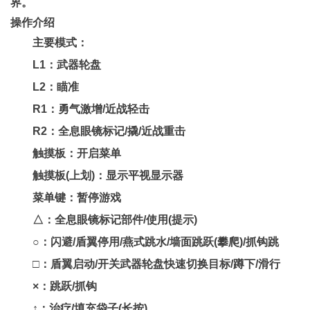
界。
操作介绍
主要模式：
L1：武器轮盘
L2：瞄准
R1：勇气激增/近战轻击
R2：全息眼镜标记/撬/近战重击
触摸板：开启菜单
触摸板(上划)：显示平视显示器
菜单键：暂停游戏
△：全息眼镜标记部件/使用(提示)
○：闪避/盾翼停用/燕式跳水/墙面跳跃(攀爬)/抓钩跳
□：盾翼启动/开关武器轮盘快速切换目标/蹲下/滑行
×：跳跃/抓钩
↑：治疗/填充袋子(长按)