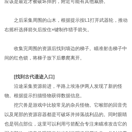
应该是最近才被破坏掉的，附近可能有其他威胁。
之后采集周围的山木，根据提示按L1打开武器轮，推动
右摇杆选择箭矢后按住×键制作猎手箭矢。
收集完周围的资源后找到墙边的梯子。瞄准射击梯子中
间的红色锁，将梯子放下后攀爬离开。
[找到古代遗迹入口]
沿途采集资源前进，半路上埃洛伊两人发现了新的怪
物。根据提示扫描怪物获得数据信息。
挖穴兽是游戏中比较常见的杂兵怪物。它喉部的回音壳
以及尾部的资源容器都是可破坏并掉落战利品的。同时眼睛
也是弱点部位，这里可以利用弓箭配合专注来瞄准攻击它的