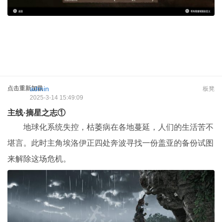
点击重新加载
admin
板凳
2025-3-14 15:49:09
主线·摘星之志①
地球化系统失控，枯萎病在各地蔓延，人们的生活苦不
堪言。此时主角埃洛伊正四处奔波寻找一份盖亚的备份试图
来解除这场危机。