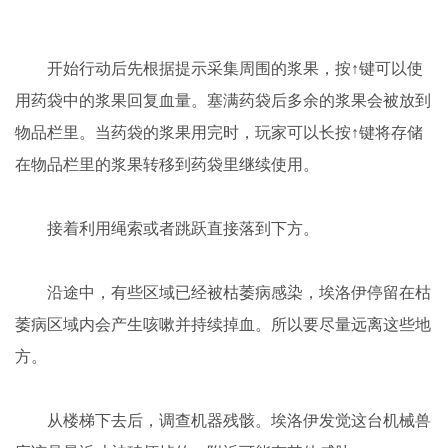
开始行动后先根据提示采集周围的浆果，按↑键可以使
用药袋中的浆果回复血量。塞满药袋后多余的浆果会被放到
物品栏里。当药袋的浆果用完时，玩家可以长按↑键将存储
在物品栏里的浆果转移到药袋里继续使用。
接着利用绳索或者跳跃直接落到下方。
沿途中，有些区域已经被枯萎病感染，埃洛伊停留在枯
萎病区域内会产生咳嗽并持续掉血。所以要尽量远离这些地
方。
从楼梯下去后，调查机器残骸。埃洛伊发觉这台机械兽