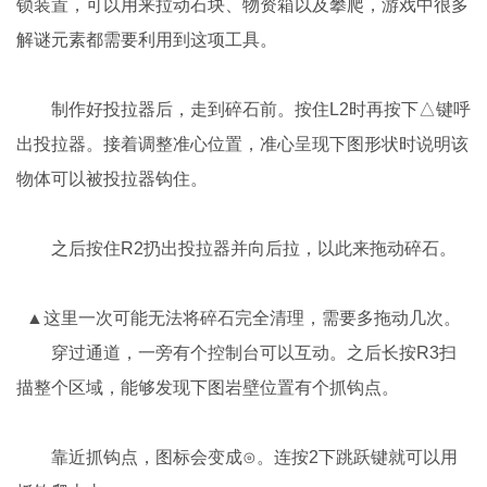
锁装置，可以用来拉动石块、物资箱以及攀爬，游戏中很多
解谜元素都需要利用到这项工具。
制作好投拉器后，走到碎石前。按住L2时再按下△键呼
出投拉器。接着调整准心位置，准心呈现下图形状时说明该
物体可以被投拉器钩住。
之后按住R2扔出投拉器并向后拉，以此来拖动碎石。
▲这里一次可能无法将碎石完全清理，需要多拖动几次。
穿过通道，一旁有个控制台可以互动。之后长按R3扫
描整个区域，能够发现下图岩壁位置有个抓钩点。
靠近抓钩点，图标会变成⊙。连按2下跳跃键就可以用