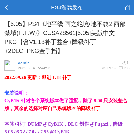
PS4游戏发布
【5.05】PS4《地平线 西之绝境/地平线2 西部
禁域(H.F.W)》CUSA28561[5.05]美版中文
PKG【含V1.18补丁整合+降级补丁
+2DLC+PKG金手指】
admin
楼主
2025-3-14 15:44:53
17052
193
2022.09.26 更新：跟进 1.18 补丁
安
装
说
明
：
C
y
B
1
K
针
对
各
个
系
统
版
本
做
了
适
配
，
除
了
9
.
0
0
只
安
装
整
合
版
，
其
余
的
选
择
对
应
自
己
系
统
版
本
的
降
级
补
丁
本体+补丁 DUMP @CyB1K，DLC 制作 @Fugazi，降级
5.05 / 6.72 / 7.02 / 7.55 @CyB1K