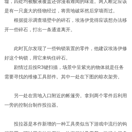
墟，四处均被酸液覆盖还弥漫着难闻的味道。两人断定应该
是有一只庞大的怪物经过，将营地破坏然后穿墙而过。
根据提示调查墙壁中的碎石，埃洛伊觉得应该想办法移
开一些碎石，打出一条通道离开。
此时瓦尔发现了一些钩锁装置的零件，他建议埃洛伊修
好这个钩锁，用它来钩住碎石。
剧情过后按R3键扫描，场景中呈紫光的物体就是任务
需要寻找的维修工具部件。其中一处在下图的晾衣架旁。
另一处在营地入口附近的帐篷旁。拿到两个零件后利用
一旁的控制台制作投拉器。
投拉器是本作新增的一种工具类似当下游戏中流行的钩