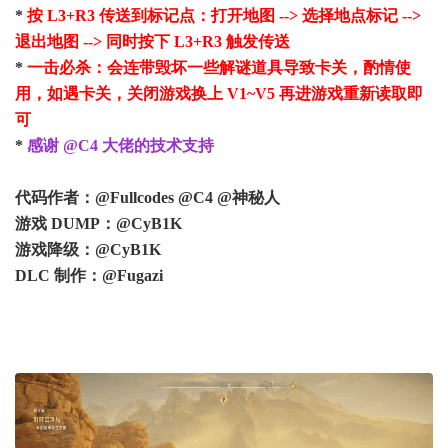
*
按 L3+R3 传送到标记点：打开地图 --> 选择地点标记 -->
退出地图 --> 同时按下 L3+R3 触发传送
*
一击必杀：会连带毁坏一些解谜道具导致卡关，酌情使
用，如遇卡关，关闭游戏换上 V1~V5 再进游戏重新读取即
可
*
感谢 @C4 大佬的技术支持
代码作者：@Fullcodes @C4 @神秘人
游戏 DUMP：@CyB1K
游戏降级：@CyB1K
DLC 制作：@Fugazi