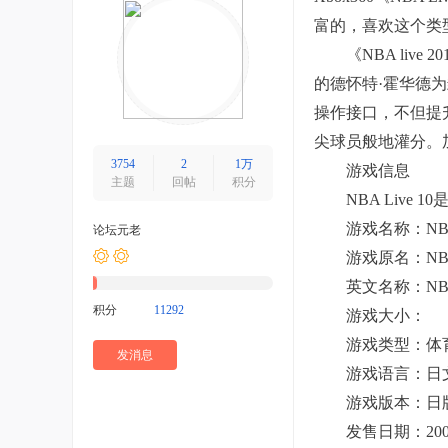
富的，喜欢这个类
《NBA live 
的德怀特·霍华德为
操作接口，不但提
尖球员般地灌分。
3754
2
1万
游戏信息
主题
回帖
积分
NBA Live 1
游戏名称：NBA L
论坛元老
游戏原名：NBA
英文名称：NBA L
积分
11292
游戏大小：
游戏类型：体育类
发消息
游戏语言：日
游戏版本：日
发售日期：2009-