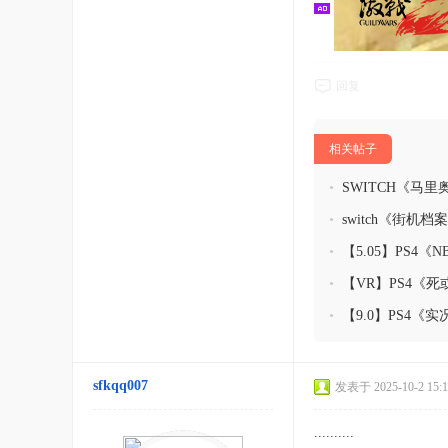
回复
相关帖子
•
SWITCH《马
+游戏全角色一览 (魔
•
switch《街机档案 
载
•
【5.05】PS4《
•
【VR】PS4《死或
pkg下载（v1.19
•
【9.0】PS4《
+动作技巧+战术解析
式+大师联赛】
sfkqq007
发表于 2025-10-2 15:1
..........