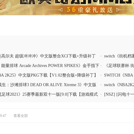
里奥高尔夫 超级冲冲冲》中文版整合XCI下载+升级补丁
•
switch《街机档案
改9.2)
nsp下载+金手指
能量排球 Arcade Archives POWER SPIKES》金手指下
•
《足球联赛杯 街机足球模
Simulator》中文
NBA 2K25》中文版PKG下载【V1.02整合版+降级补丁】
•
SWITCH《NB
+1.2.0补丁
生：沙滩排球3 DEAD OR ALIVE Xtreme 3》中文版
•
switch《NBA
+70个DLC+金手指+VR通行证）
实况足球2021》25赛季最新双十一版[9.0]下载【游戏模式
•
[NSZ] [闪电
+菜单介绍+操作介绍+上手教程+一球成名+MyClub模
+6.0.0+2DLC
9:47
|
查看全部