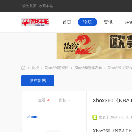
设为首页
收藏本站
首页
论坛
资讯
Sw
»
论坛
›
Xbox360游戏区
›
Xbox360游戏发布
›
Xbox360《NB
游
发布新帖
戏
年
Xbox360《NBA
查看:
413
|
回复:
3
轮
abonu
发表于 2024-7-31 00:3
Xbox360《NB