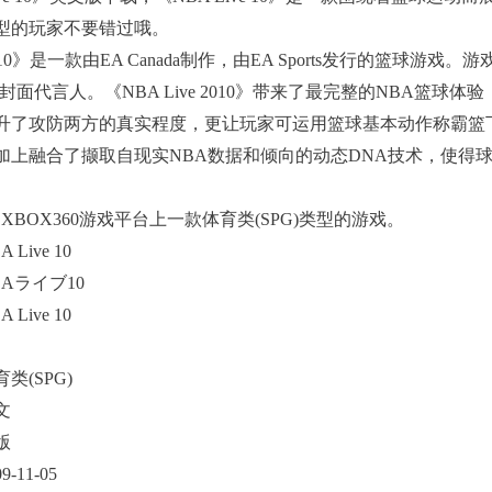
型的玩家不要错过哦。
2010》是一款由EA Canada制作，由EA Sports发行的篮球
封面代言人。《NBA Live 2010》带来了最完整的NBA篮
升了攻防两方的真实程度，更让玩家可运用篮球基本动作称霸篮
加上融合了撷取自现实NBA数据和倾向的动态DNA技术，使得
0是XBOX360游戏平台上一款体育类(SPG)类型的游戏。
ive 10
ライブ10
ive 10
(SPG)
文
版
11-05