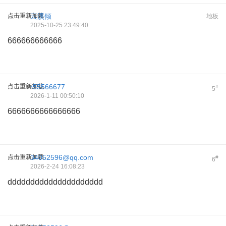
点击重新加载
云溪倾
地板
2025-10-25 23:49:40
666666666666
点击重新加载
r55566677
#
5
2026-1-11 00:50:10
6666666666666666
点击重新加载
34052596@qq.com
#
6
2026-2-24 16:08:23
ddddddddddddddddddddd